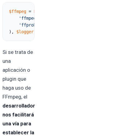
$ffmpeg
 = 
FFMpeg\FFMpeg
::
create
(
array
(

'ffmpeg.binaries'
  => 
'/home/usuario_cpanel/bin/
'ffprobe.binaries'
 => 
'/home/usuario_cpanel/bin/
), 
$logger
Si se trata de
una
aplicación o
plugin que
haga uso de
FFmpeg, el
desarrollador
nos facilitará
una vía para
establecer la