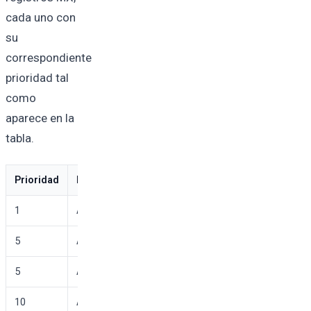
cada uno con
su
correspondiente
prioridad tal
como
aparece en la
tabla.
Prioridad
Destino
TTL
1
ASPMX.L.GOOGLE.COM.
3600
5
ALT1.ASPMX.L.GOOGLE.COM.
3600
5
ALT2.ASPMX.L.GOOGLE.COM.
3600
10
ALT3.ASPMX.L.GOOGLE.COM.
3600