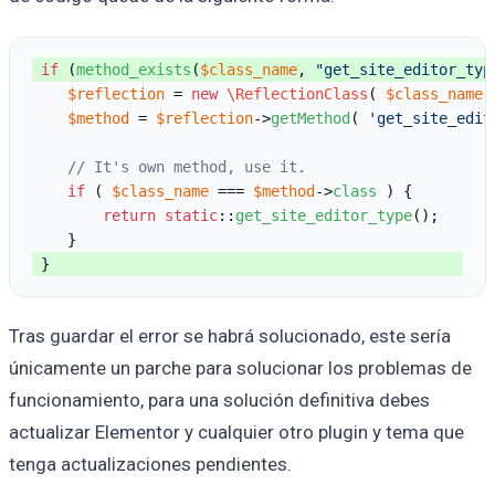
if
 (
method_exists
(
$class_name
, 
"get_site_editor_typ
$reflection
 = 
new
\ReflectionClass
( 
$class_name
 
$method
 = 
$reflection
->
getMethod
( 
'get_site_edit
// It's own method, use it.
if
 ( 
$class_name
 === 
$method
->
class
 ) {

return
static
::
get_site_editor_type
();

 } 
Tras guardar el error se habrá solucionado, este sería
únicamente un parche para solucionar los problemas de
funcionamiento, para una solución definitiva debes
actualizar Elementor y cualquier otro plugin y tema que
tenga actualizaciones pendientes.