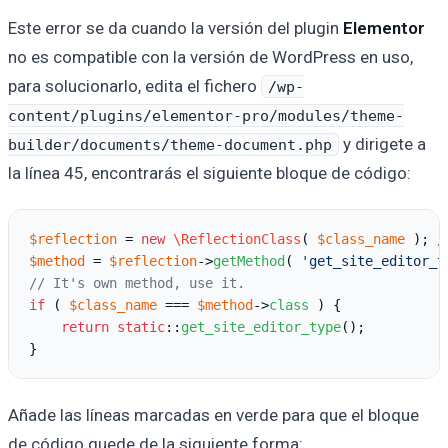
Este error se da cuando la versión del plugin
Elementor
no es compatible con la versión de WordPress en uso,
para solucionarlo, edita el fichero
/wp-
content/plugins/elementor-pro/modules/theme-
y dirigete a
builder/documents/theme-document.php
la línea 45, encontrarás el siguiente bloque de código:
$reflection
 = 
new
\ReflectionClass
( 
$class_name
 ); 
/
$method
 = 
$reflection
->
getMethod
( 
'get_site_editor_t
// It's own method, use it.
if
 ( 
$class_name
 === 
$method
->
class
 ) {

return
static
::
get_site_editor_type
();

Añade las líneas marcadas en verde para que el bloque
de código quede de la siguiente forma: