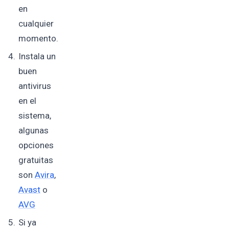
en
cualquier
momento.
Instala un
buen
antivirus
en el
sistema,
algunas
opciones
gratuitas
son
Avira
,
Avast
o
AVG
Si ya