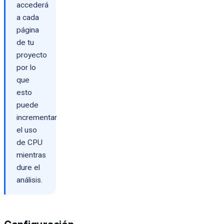
accederá
a cada
página
de tu
proyecto
por lo
que
esto
puede
incrementar
el uso
de CPU
mientras
dure el
análisis.