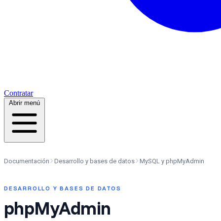
Contratar
Abrir menú
Documentación
Desarrollo y bases de datos
MySQL y phpMyAdmin
DESARROLLO Y BASES DE DATOS
phpMyAdmin