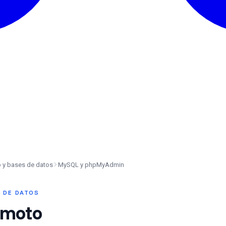
o y bases de datos
MySQL y phpMyAdmin
 DE DATOS
emoto