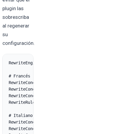
plugin las
sobrescriba
al regenerar
su
configuración.
RewriteEngine On

# Francés

RewriteCond %{REQUEST_URI} ^/$

RewriteCond %{HTTP_COOKIE} !pll_language= [NC]

RewriteCond %{HTTP:Accept-Language} ^fr [NC]

RewriteRule ^(.*)$ /fr/$1 [R=302,L,CO=pll_language:fr
# Italiano

RewriteCond %{REQUEST_URI} ^/$

RewriteCond %{HTTP_COOKIE} !pll_language= [NC]
