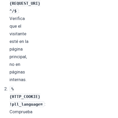
{REQUEST_URI}
:
^/$
Verifica
que el
visitante
esté en la
página
principal,
no en
páginas
internas.
%
{HTTP_COOKIE}
:
!pll_language=
Comprueba