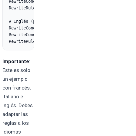
RewriteCond %{HTTP:Accept-Language} ^it [NC]

RewriteRule ^(.*)$ /it/$1 [R=302,L,CO=pll_language:it
# Inglés (predeterminado) - solo establece cookie

RewriteCond %{REQUEST_URI} ^/$

RewriteCond %{HTTP_COOKIE} !pll_language= [NC]

Importante
:
Este es solo
un ejemplo
con francés,
italiano e
inglés. Debes
adaptar las
reglas a los
idiomas