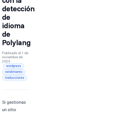
detección
de
idioma
de
Polylang
Publicado el
1 de
noviembre de
2025
·
·
wordpress
·
rendimiento
traducciones
Si gestionas
un sitio