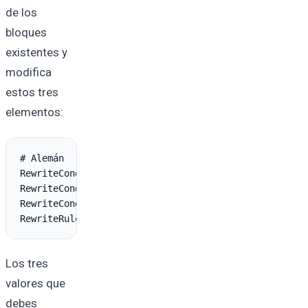
de los
bloques
existentes y
modifica
estos tres
elementos:
# Alemán

RewriteCond %{REQUEST_URI} ^/$

RewriteCond %{HTTP_COOKIE} !pll_language= [NC]

RewriteCond %{HTTP:Accept-Language} ^de [NC]

Los tres
valores que
debes