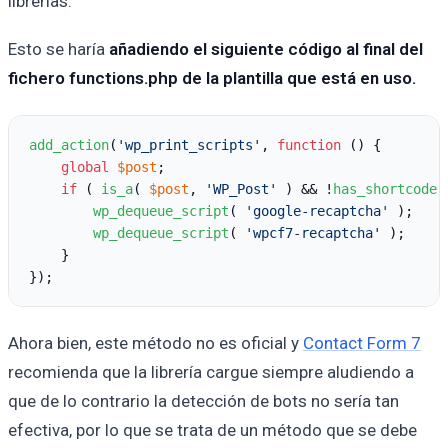
librerías.
Esto se haría
añadiendo el siguiente código al final del
fichero functions.php de la plantilla que está en uso.
add_action
(
'wp_print_scripts'
, 
function
 () {

global
$post
;

if
 ( 
is_a
( 
$post
, 
'WP_Post'
 ) 
&&
 !
has_shortcode
(
wp_dequeue_script
( 
'google-recaptcha'
 );

wp_dequeue_script
( 
'wpcf7-recaptcha'
 );

    }

Ahora bien, este método no es oficial y
Contact Form 7
recomienda que la librería cargue siempre aludiendo a
que de lo contrario la detección de bots no sería tan
efectiva, por lo que se trata de un método que se debe