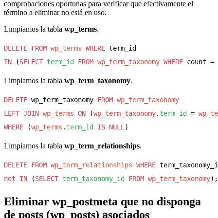
comprobaciones oportunas para verificar que efectivamente el
término a eliminar no está en uso.
Limpiamos la tabla
wp_terms
.
DELETE
FROM
wp_terms
WHERE
IN
 (
SELECT
term_id
FROM
wp_term_taxonomy
WHERE
Limpiamos la tabla
wp_term_taxonomy
.
DELETE
 wp_term_taxonomy 
FROM
wp_term_taxonomy
LEFT JOIN
wp_terms
ON
 (
wp_term_taxonomy
.
term_id
 = 
wp_te
WHERE
 (
wp_terms
.
term_id
IS NULL
Limpiamos la tabla
wp_term_relationships
.
DELETE
FROM
wp_term_relationships
WHERE
not
IN
 (
SELECT
term_taxonomy_id
FROM
wp_term_taxonomy
Eliminar wp_postmeta que no disponga
de posts (wp_posts) asociados