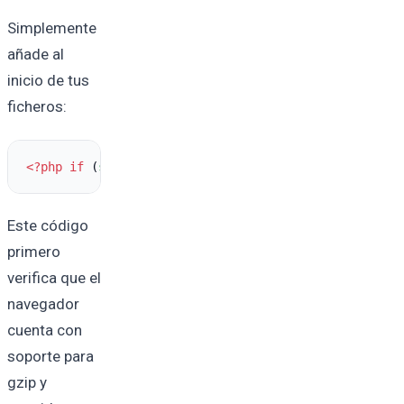
Simplemente
añade al
inicio de tus
ficheros:
<?php
if
 (
substr_count
(
$_SERVER
[
'HTTP_ACCEPT_ENCODIN
Este código
primero
verifica que el
navegador
cuenta con
soporte para
gzip y