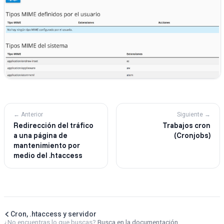
← Anterior
Siguiente →
Redirección del tráfico
Trabajos cron
a una página de
(Cronjobs)
mantenimiento por
medio del .htaccess
Cron, .htaccess y servidor
¿No encuentras lo que buscas?
Busca en la documentación
.