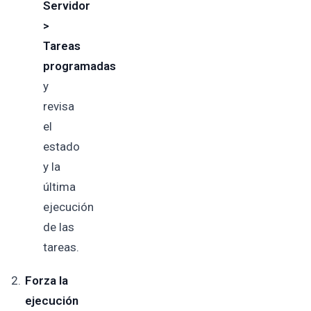
Servidor
>
Tareas
programadas
y
revisa
el
estado
y la
última
ejecución
de las
tareas.
Forza la
ejecución