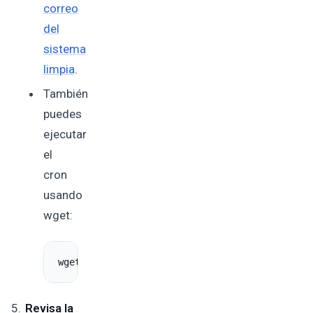
correo
del
sistema
limpia
.
También
puedes
ejecutar
el
cron
usando
wget:
wget 
-q
-O
 /dev/null 
"https://tudominio.com/a
Revisa la