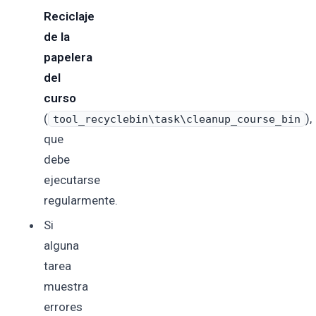
Reciclaje
de la
papelera
del
curso
(
),
tool_recyclebin\task\cleanup_course_bin
que
debe
ejecutarse
regularmente.
Si
alguna
tarea
muestra
errores