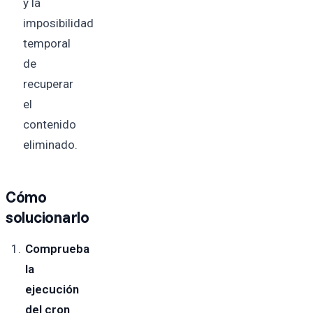
y la
imposibilidad
temporal
de
recuperar
el
contenido
eliminado.
Cómo
solucionarlo
Comprueba
la
ejecución
del cron