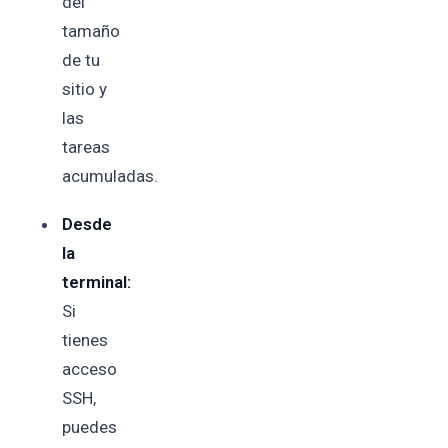
del
tamaño
de tu
sitio y
las
tareas
acumuladas.
Desde
la
terminal:
Si
tienes
acceso
SSH,
puedes