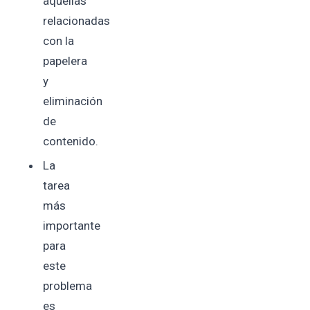
aquellas
relacionadas
con la
papelera
y
eliminación
de
contenido.
La
tarea
más
importante
para
este
problema
es