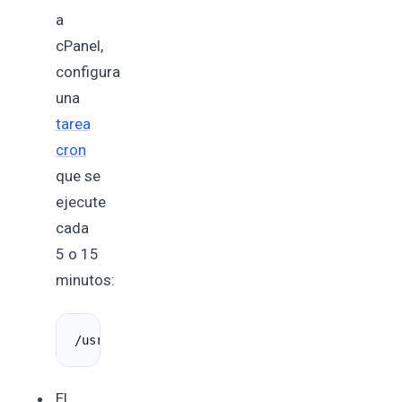
a
cPanel,
configura
una
tarea
cron
que se
ejecute
cada
5 o 15
minutos:
/usr/
local
/bin/php /home/usuario_cpanel/publi
El