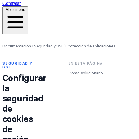
Contratar
Abrir menú
Documentación
Seguridad y SSL
Protección de aplicaciones
SEGURIDAD Y
EN ESTA PÁGINA
SSL
Cómo solucionarlo
Configurar
la
seguridad
de
cookies
de
sesión