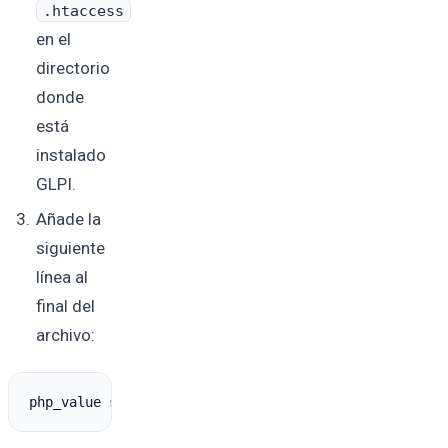
.htaccess
en el
directorio
donde
está
instalado
GLPI.
Añade la
siguiente
línea al
final del
archivo:
php_value session.cookie_secure 
on