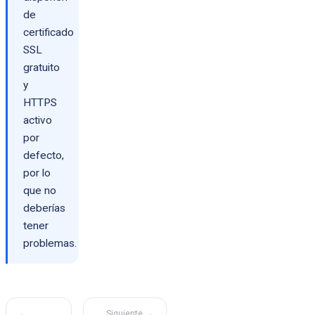
de
certificado
SSL
gratuito
y
HTTPS
activo
por
defecto,
por lo
que no
deberías
tener
problemas.
←
Siguiente →