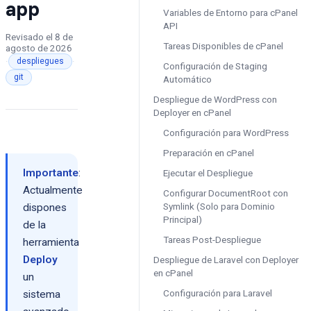
app
Variables de Entorno para cPanel
API
Revisado el
8 de
Tareas Disponibles de cPanel
agosto de 2026
·
·
despliegues
Configuración de Staging
git
Automático
Despliegue de WordPress con
Deployer en cPanel
Configuración para WordPress
Preparación en cPanel
Importante
:
Ejecutar el Despliegue
Actualmente
Configurar DocumentRoot con
Symlink (Solo para Dominio
dispones
Principal)
de la
Tareas Post-Despliegue
herramienta
Deploy
Despliegue de Laravel con Deployer
en cPanel
un
Configuración para Laravel
sistema