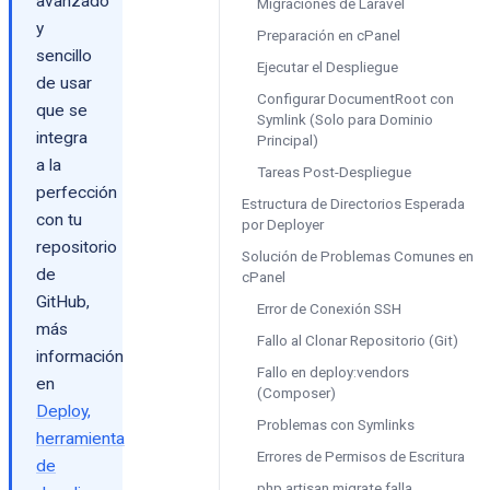
avanzado
Migraciones de Laravel
y
Preparación en cPanel
sencillo
Ejecutar el Despliegue
de usar
Configurar DocumentRoot con
que se
Symlink (Solo para Dominio
integra
Principal)
a la
Tareas Post-Despliegue
perfección
Estructura de Directorios Esperada
con tu
por Deployer
repositorio
Solución de Problemas Comunes en
de
cPanel
GitHub,
Error de Conexión SSH
más
Fallo al Clonar Repositorio (Git)
información
Fallo en deploy:vendors
en
(Composer)
Deploy,
Problemas con Symlinks
herramienta
Errores de Permisos de Escritura
de
php artisan migrate falla