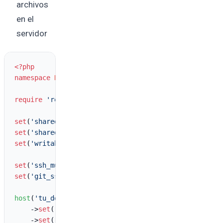
archivos
en el
servidor
<?php
namespace
Deployer
;

require
'recipe/common.php'
; 

set
(
'shared_files'
set
(
'shared_dirs'
set
(
'writable_dirs'
, []);

set
(
'ssh_multiplexing'
, 
false
set
(
'git_ssh_command'
, 
'ssh'
);

host
(
'tu_dominio_o_ip_cpanel'
)

    ->
set
(
'remote_user'
, 
'tu_usuario_cpanel'
) 

    ->
set
(
'port'
, 93)
