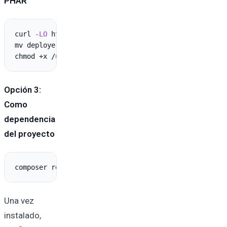
PHAR
curl 
-LO
 https://deployer.org/deployer.phar

mv deployer.phar /usr/
local
/bin/dep

chmod +x /usr/
local
Opción 3:
Como
dependencia
del proyecto
composer require 
--dev
Una vez
instalado,