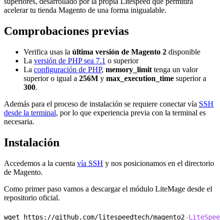
superiores, desarrollado por la propia Litespeed que permitirá
acelerar tu tienda Magento de una forma inigualable.
Comprobaciones previas
Verifica usas la
última versión de Magento 2
disponible
La
versión de PHP sea 7.1
o superior
La
configuración de PHP
,
memory_limit
tenga un valor
superior o igual a
256M
y
max_execution_time
superior a
300
.
Además para el proceso de instalación se requiere conectar vía
SSH
desde la terminal
, por lo que experiencia previa con la terminal es
necesaria.
Instalación
Accedemos a la cuenta
vía SSH
y nos posicionamos en el directorio
de Magento.
Como primer paso vamos a descargar el módulo LiteMage desde el
repositorio oficial.
wget https://github.com/litespeedtech/magento2
-LiteSpee