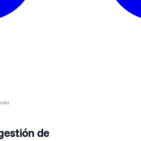
works
gestión de